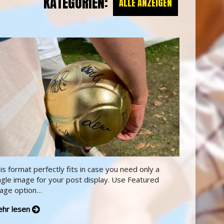
KATEGORIEN:
ALLE ANZEIGEN
is format perfectly fits in case you need only a
ngle image for your post display. Use Featured
age option…
hr lesen